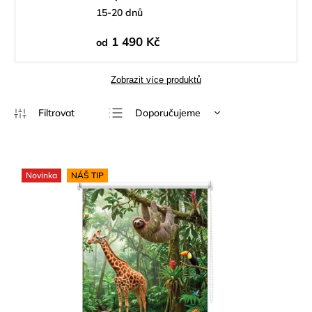
15-20 dnů
1 490 Kč
od
Zobrazit více produktů
Doporučujeme
Nejlevnější
Nejdražší
Novinka
NÁŠ TIP
Nejprodávanější
Abecedně