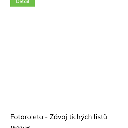
Detail
Fotoroleta - Závoj tichých listů
15-20 dnů