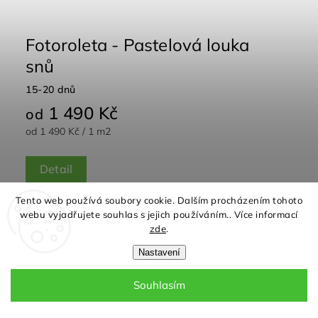
Fotoroleta - Pastelová louka
snů
15-20 dnů
1 490 Kč
od
od 1 490 Kč / 1 m2
Detail
Tento web používá soubory cookie. Dalším procházením tohoto
webu vyjadřujete souhlas s jejich používáním.. Více informací
zde
.
Nastavení
Souhlasím