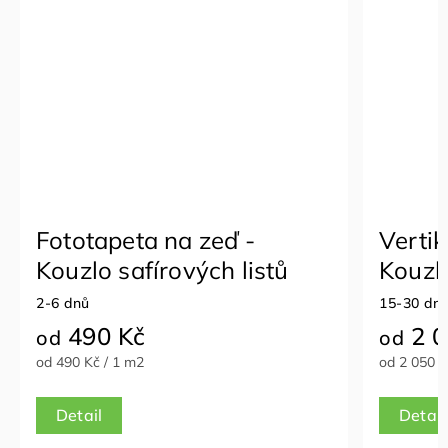
Vertikální fotožaluzie -
stů
Kouzlo safírových listů
15-30 dnů
2 050 Kč
od
od 2 050 Kč / 1 m2
Detail