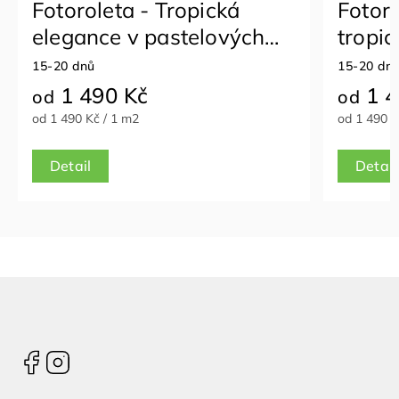
Fotoroleta - Malované
Fotor
tropické rostliny
tropů
15-20 dnů
15-20 dn
1 490 Kč
1 4
od
od
od 1 490 Kč / 1 m2
od 1 490 K
Detail
Detail
Facebook
Instagram