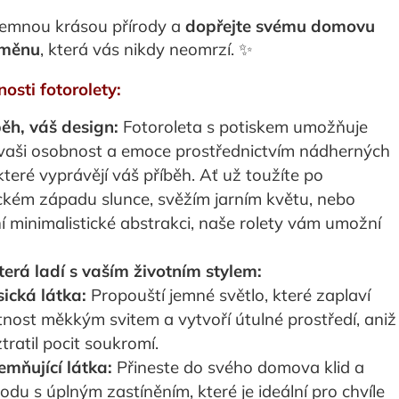
jemnou krásou přírody a
dopřejte svému domovu
oměnu
, která vás nikdy neomrzí. ✨
nosti fotorolety:
ěh, váš design:
Fotoroleta s potiskem umožňuje
 vaši osobnost a emoce prostřednictvím nádherných
které vyprávějí váš příběh. Ať už toužíte po
kém západu slunce, svěžím jarním květu, nebo
í minimalistické abstrakci, naše rolety vám umožní
terá ladí s vaším životním stylem:
sická látka:
Propouští jemné světlo, které zaplaví
tnost měkkým svitem a vytvoří útulné prostředí, aniž
tratil pocit soukromí.
emňující látka:
Přineste do svého domova klid a
odu s úplným zastíněním, které je ideální pro chvíle