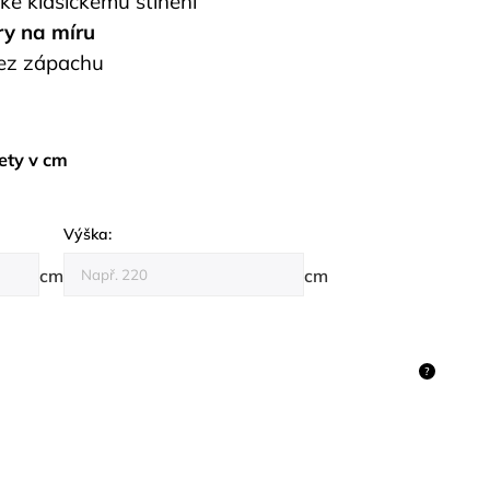
 ke klasickému stínění
ry na míru
bez zápachu
ety v cm
Výška:
cm
cm
?