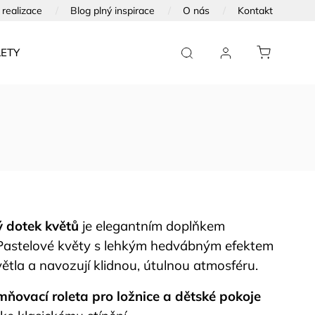
realizace
Blog plný inspirace
O nás
Kontakt
ETY
FOTOTAPETY NA DVEŘE
FOTOOBRAZY
 dotek květů
je elegantním doplňkem
 Pastelové květy s lehkým hedvábným efektem
světla a navozují klidnou, útulnou atmosféru.
mňovací roleta pro ložnice a dětské pokoje