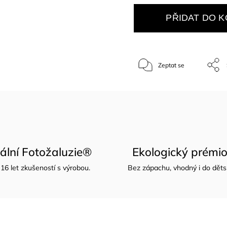
PŘIDAT DO K
Zeptat se
nální Fotožaluzie®
Ekologický prémio
16 let zkušeností s výrobou.
Bez zápachu, vhodný i do děts