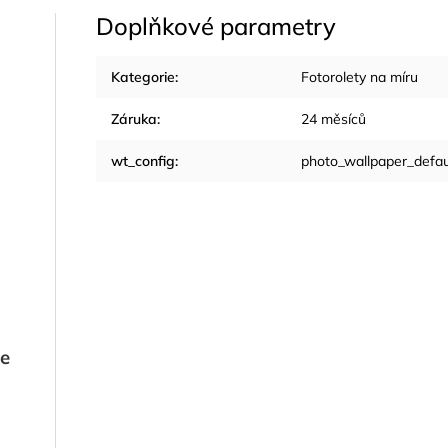
Doplňkové parametry
Kategorie
:
Fotorolety na míru
Záruka
:
24 měsíců
wt_config
:
photo_wallpaper_defau
je