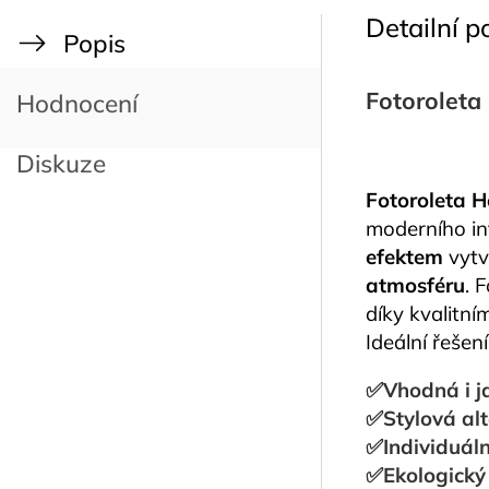
Detailní p
Popis
Fotoroleta 
Hodnocení
Diskuze
Fotoroleta 
moderního in
efektem
vytvá
atmosféru
. 
díky kvalitní
Ideální řešen
✅
Vhodná i 
✅
Stylová alt
✅Individuáln
✅Ekologický 