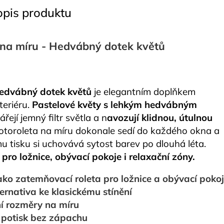
opis produktu
na míru -
Hedvábný dotek květů
Hedvábný dotek květů
je elegantním doplňkem
teriéru.
Pastelové květy s lehkým hedvábným
řejí jemný filtr světla a n
avozují klidnou, útulnou
Fotoroleta na míru dokonale sedí do každého okna a
mu tisku si uchovává sytost barev po dlouhá léta.
í
pro ložnice, obývací pokoje i relaxační zóny.
jako
zatemňovací roleta pro ložnice a obývací poko
ernativa ke klasickému stínění
í rozměry na míru
potisk
bez zápachu