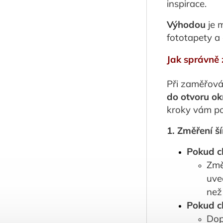
inspirace.
Výhodou
je 
fototapety a 
Jak správně 
Při zaměřován
do otvoru o
kroky vám p
1. Změření ší
Pokud ch
Změ
uve
než
Pokud ch
Dop