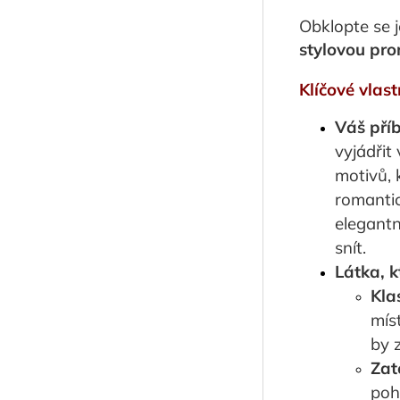
Obklopte se 
stylovou pr
Klíčové vlast
Váš příb
vyjádřit
motivů, 
romantic
elegantn
snít.
Látka, k
Kla
mís
by z
Zat
poh