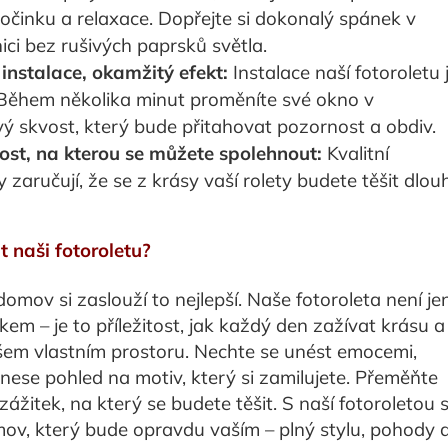
očinku a relaxace. Dopřejte si dokonalý spánek v
nici bez rušivých paprsků světla.
nstalace, okamžitý efekt:
Instalace naší fotoroletu 
Během několika minut proměníte své okno v
ý skvost, který bude přitahovat pozornost a obdiv.
ost, na kterou se můžete spolehnout:
Kvalitní
y zaručují, že se z krásy vaší rolety budete těšit dlou
t naši fotoroletu?
omov si zaslouží to nejlepší. Naše fotoroleta není je
em – je to příležitost, jak každý den zažívat krásu a
šem vlastním prostoru. Nechte se unést emocemi,
nese pohled na motiv, který si zamilujete. Přeměňte
zážitek, na který se budete těšit. S naší fotoroletou s
mov, který bude opravdu vaším – plný stylu, pohody 