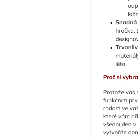
odp
lož
Snadná i
hračka. 
designov
Trvanliv
materiál
léta.
Proč si vybra
Protože váš d
funkčním prvk
radost ve va
které vám při
všední den v 
vytvoříte do