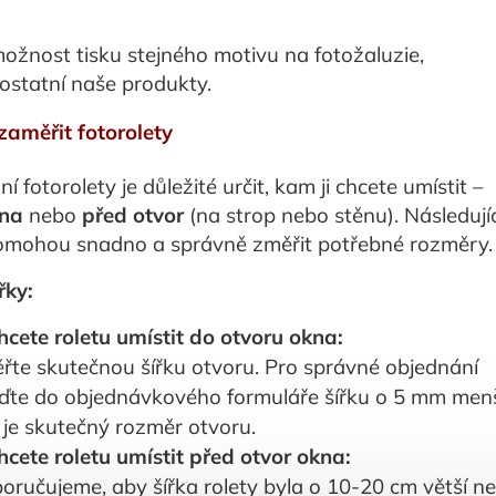
možnost tisku stejného motivu na fotožaluzie,
ostatní naše produkty.
zaměřit fotorolety
í fotorolety je důležité určit, kam ji chcete umístit –
kna
nebo
před otvor
(na strop nebo stěnu). Následujíc
omohou snadno a správně změřit potřebné rozměry.
řky:
cete roletu umístit do otvoru okna:
řte skutečnou šířku otvoru. Pro správné objednání
ďte do objednávkového formuláře šířku o 5 mm menš
 je skutečný rozměr otvoru.
cete roletu umístit před otvor okna:
oručujeme, aby šířka rolety byla o 10-20 cm větší n