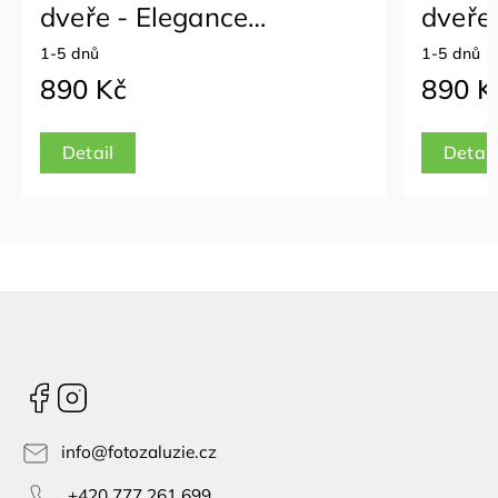
dveře - Elegance
dveře
palmových listů
kovu
1-5 dnů
1-5 dnů
890 Kč
890 K
Detail
Detail
Facebook
Instagram
info
@
fotozaluzie.cz
+420 777 261 699