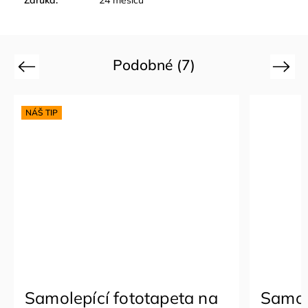
Podobné (7)
Previous
Next
NÁŠ TIP
Samolepící fototapeta na
Samol