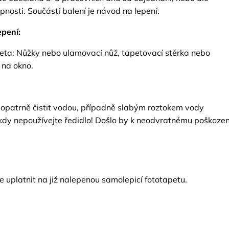
nosti. Součástí balení je návod na lepení.
pení:
eta: Nůžky nebo ulamovací nůž, tapetovací stěrka nebo
 na okno.
opatrně čistit vodou, případně slabým roztokem vody
kdy nepoužívejte ředidlo! Došlo by k neodvratnému poškozen
 uplatnit na již nalepenou samolepicí fototapetu.