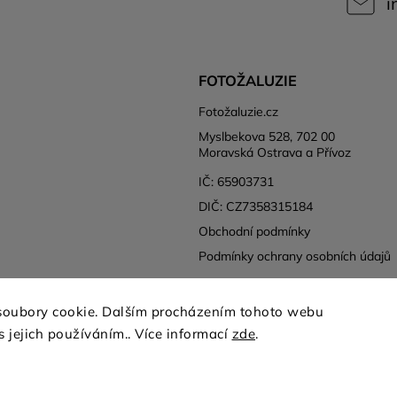
i
FOTOŽALUZIE
Fotožaluzie.cz
Myslbekova 528, 702 00
Moravská Ostrava a Přívoz
IČ: 65903731
DIČ: CZ7358315184
Obchodní podmínky
Podmínky ochrany osobních údajů
soubory cookie. Dalším procházením tohoto webu
s jejich používáním.. Více informací
zde
.
Copyright 2026
Fotožaluzie
. Všechna práva vyhrazena.
Grafický návrh vytvořil a nakódoval
Shoptak.cz