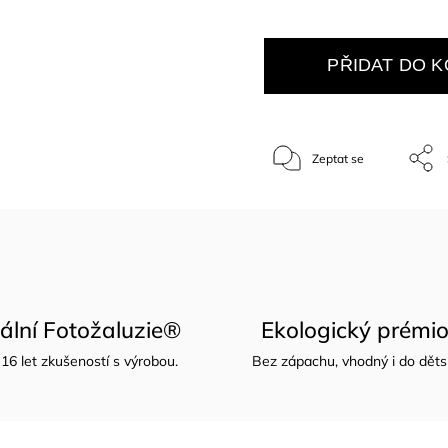
PŘIDAT DO K
Zeptat se
nální Fotožaluzie®
Ekologický prémio
16 let zkušeností s výrobou.
Bez zápachu, vhodný i do děts