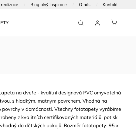
realizace
Blog plný inspirace
O nás
Kontakt
ETY
FOTOTAPETY NA DVEŘE
FOTOOBRAZY
otapeta na dveře - kvalitní designová PVC omyvatelná
rstvou, s hladkým, matným povrchem. Vhodná na
 povrchy v domácnosti. Všechny fototapety vyrábíme
robeny z kvalitních certifikovaných materiálů, potisk
vhodný do dětských pokojů. Rozměr fototapety: 95 x