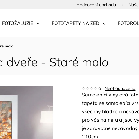
Hodnocení obchodu
Naše 
FOTOŽALUZIE
FOTOTAPETY NA ZEĎ
FOTOROL
aré molo
a dveře - Staré molo
Neohodnoceno
Samolepící vinylová fot
tapeta se samolepící v
všechny hladké a nesavé
pro vás na míru a jsou vy
je zdravotně nezávadný 
210cm