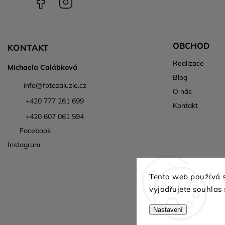
OBCHOD
KONTAKT
Realizace
Michaela Calábková
Blog
info
@
fotozaluzie.cz
O nás
+420 777 261 699
Kontakt
+420 607 061 594
Facebook
Instagram
Tento web používá 
vyjadřujete souhlas 
Nastavení