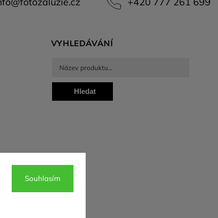
nfo
@
fotozaluzie.cz
+420 777 261 699
VYHLEDÁVÁNÍ
Hledat
Souhlasím