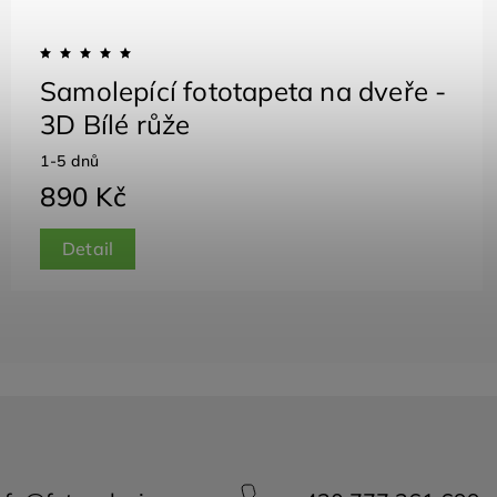
Samolepící fototapeta na dveře -
3D Bílé růže
1-5 dnů
890 Kč
Detail