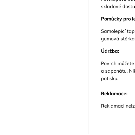
skladové dostup
Pomůcky pro le
Samolepící tap
gumová stěrka
Údržba:
Povrch můžete 
a saponátu. Ni
potisku.
Reklamace:
Reklamaci nelze