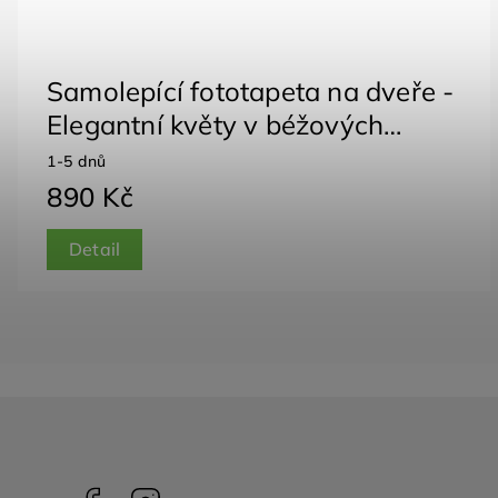
Samolepící fototapeta na dveře -
Elegantní květy v béžových
tónech
1-5 dnů
890 Kč
Detail
Facebook
Instagram