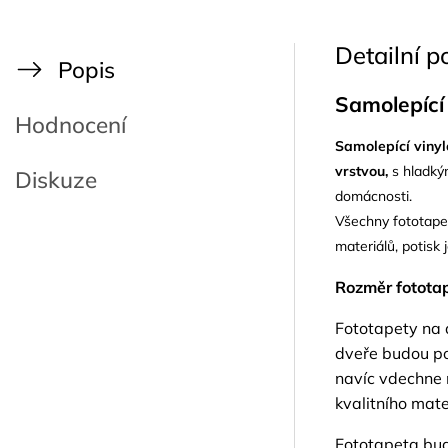
Detailní p
Popis
Samolepící
Hodnocení
Samolepící vinyl
vrstvou,
s hladký
Diskuze
domácnosti.
Všechny fototapet
materiálů, potisk
Rozměr fototap
Fototapety na d
dveře budou po
navíc vdechne 
kvalitního mat
Fototapeta bud