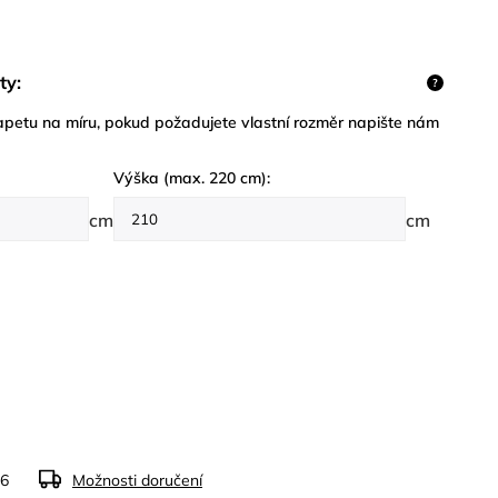
ty:
?
petu na míru, pokud požadujete vlastní rozměr napište nám
Výška (max. 220 cm):
cm
cm
26
Možnosti doručení