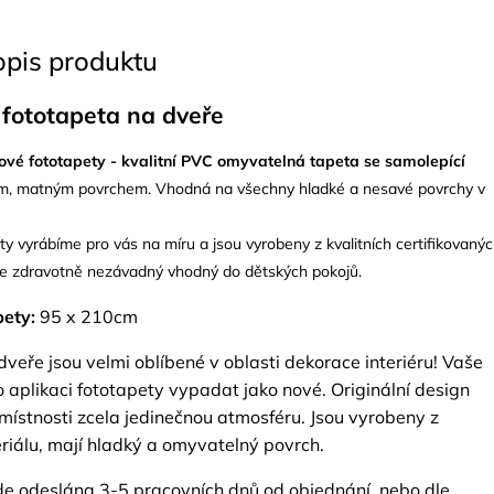
opis produktu
 fototapeta na dveře
ové fototapety - kvalitní PVC omyvatelná tapeta se samolepící
m, matným povrchem. Vhodná na všechny hladké a nesavé povrchy v
y vyrábíme pro vás na míru a jsou vyrobeny z kvalitních certifikovaný
 je zdravotně nezávadný vhodný do dětských pokojů.
ety:
95 x 210cm
veře jsou velmi oblíbené v oblasti dekorace interiéru! Vaše
 aplikaci fototapety vypadat jako nové. Originální design
místnosti zcela jedinečnou atmosféru. Jsou vyrobeny z
eriálu, mají hladký a omyvatelný povrch.
e odeslána 3-5 pracovních dnů od objednání, nebo dle