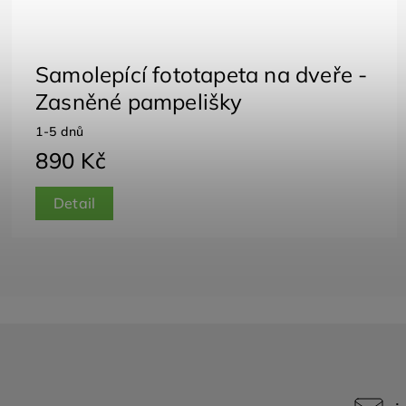
Samolepící fototapeta na dveře -
Zasněné pampelišky
1-5 dnů
890 Kč
Detail