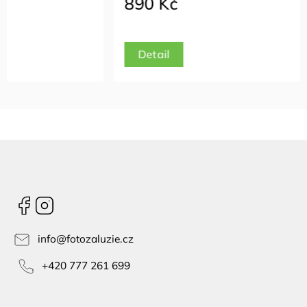
890 Kč
890 K
Detail
Detail
Facebook
Instagram
info
@
fotozaluzie.cz
+420 777 261 699