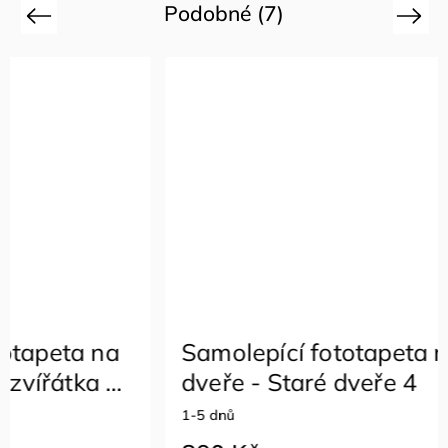
Podobné (7)
Previous
Next
Samolepící fototapeta na
Samol
dveře - Staré dveře 4
dveře
dobro
1-5 dnů
1-5 dnů