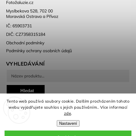
Fotožaluzie.cz
Myslbekova 528, 702 00
Moravská Ostrava a Přívoz
IČ: 65903731
DIČ: CZ7358315184
Obchodní podmínky
Podmínky ochrany osobních údajů
VYHLEDÁVÁNÍ
Hledat
Tento web používá soubory cookie. Dalším procházením tohoto
webu vyjadřujete souhlas s jejich používáním.. Více informací
zde
.
Nastavení
Copyright 2026
Fotožaluzie
. Všechna práva vyhrazena.