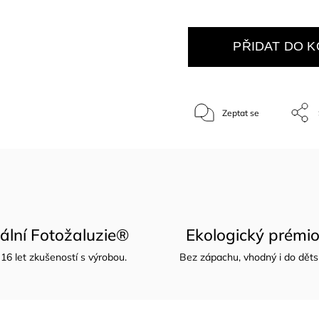
PŘIDAT DO K
Zeptat se
nální Fotožaluzie®
Ekologický prémio
16 let zkušeností s výrobou.
Bez zápachu, vhodný i do děts