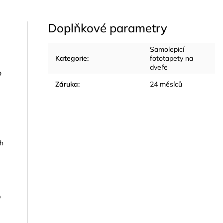
Doplňkové parametry
Samolepicí
Kategorie
:
fototapety na
dveře
o
Záruka
:
24 měsíců
ch
o