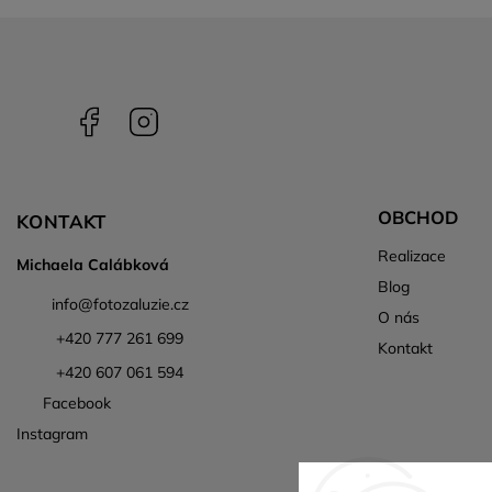
Facebook
Instagram
OBCHOD
KONTAKT
Realizace
Michaela Calábková
Blog
info
@
fotozaluzie.cz
O nás
+420 777 261 699
Kontakt
+420 607 061 594
Facebook
Instagram