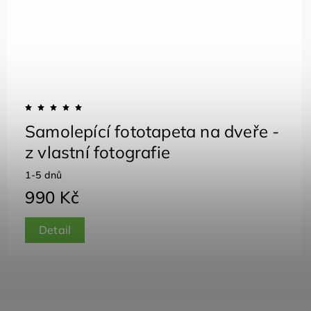
Samolepící fototapeta na dveře -
z vlastní fotografie
1-5 dnů
990 Kč
Detail