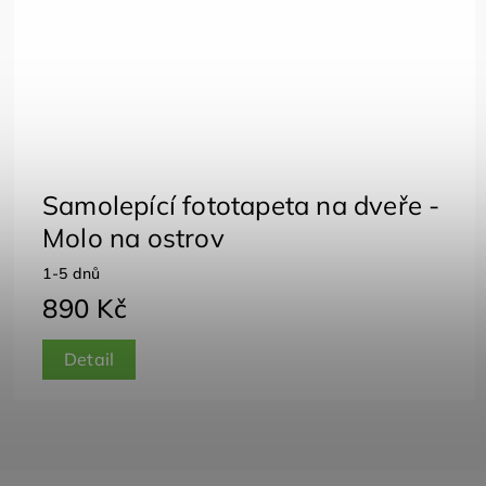
Samolepící fototapeta na dveře -
Molo na ostrov
1-5 dnů
890 Kč
Detail