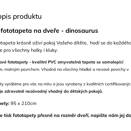
opis produktu
 fototapeta na dveře - dinosaurus
otapeta krásně oživí pokoj Vašeho dítěte, hodí se do každéh
 pro všechny holky i kluky.
ové fototapety - kvalitní PVC omyvatelná tapeta se samolepící
m, matným povrchem. Vhodná na všechny hladké a nesavé povrchy v
y vyrábíme pro vás na míru a jsou vyrobeny z kvalitních certifikovaný
 je zdravotně nezávadný vhodný do dětských pokojů
.
ety:
95 x 210cm
e tisk fototapety přesně na rozměr dveří, napište nám jej d