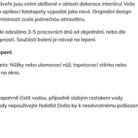
veře jsou velmi oblíbené v oblasti dekorace interiéru! Vaše
 aplikaci fototapety vypadat jako nové. Originální design
místnosti zcela jedinečnou atmosféru.
e odeslána 3-5 pracovních dnů od objednání, nebo dle
nosti. Součástí balení je návod na lepení.
pení:
eta: Nůžky nebo ulamovací nůž, tapetovací stěrka nebo
 na okno.
opatrně čistit vodou, případně slabým roztokem vody
kdy nepoužívejte ředidlo! Došlo by k neodvratnému poškozen