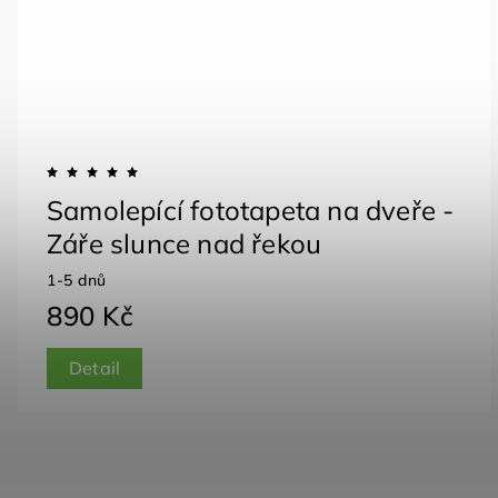
Samolepící fototapeta na dveře -
Záře slunce nad řekou
1-5 dnů
890 Kč
Detail