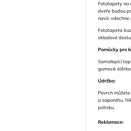
Fototapety na d
dveře budou po
navíc vdechne 
Fototapeta bud
skladové dostup
Pomůcky pro le
Samolepící tap
gumová stěrka
Údržba:
Povrch můžete 
a saponátu. Ni
potisku.
Reklamace: