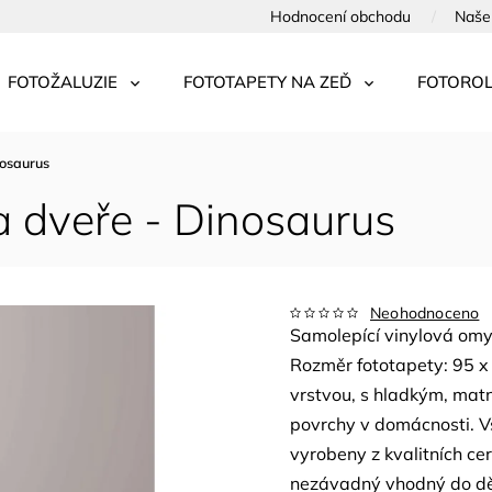
Hodnocení obchodu
Naše 
FOTOŽALUZIE
FOTOTAPETY NA ZEĎ
FOTOROL
nosaurus
a dveře - Dinosaurus
Neohodnoceno
Samolepící vinylová om
Rozměr fototapety: 95 x
vrstvou, s hladkým, ma
povrchy v domácnosti. V
vyrobeny z kvalitních cer
nezávadný vhodný do dě