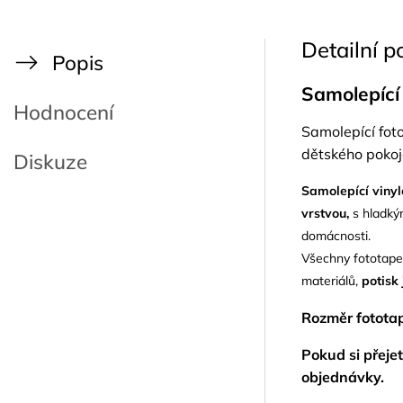
Detailní p
Popis
Samolepící
Hodnocení
Samolepící fot
dětského pokoje
Diskuze
Samolepící vinyl
vrstvou,
s hladký
domácnosti.
Všechny fototapet
materiálů,
potisk
Rozměr fototap
Pokud si přejet
objednávky.