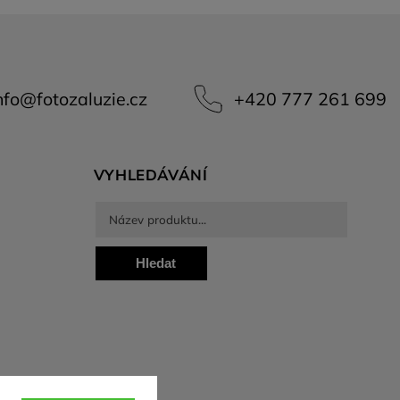
nfo
@
fotozaluzie.cz
+420 777 261 699
VYHLEDÁVÁNÍ
Hledat