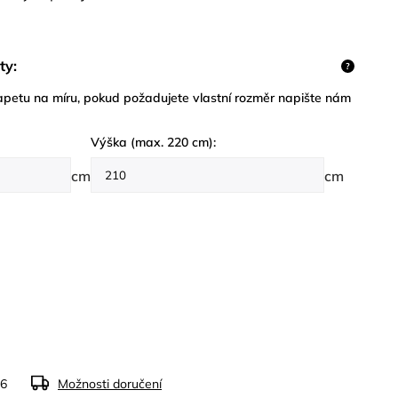
ty:
?
petu na míru, pokud požadujete vlastní rozměr napište nám
Výška (max. 220 cm):
cm
cm
26
Možnosti doručení