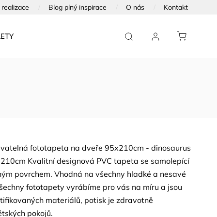
realizace
Blog plný inspirace
O nás
Kontakt
ETY
FOTOTAPETY NA DVEŘE
FOTOOBRAZY
yvatelná fototapeta na dveře 95x210cm - dinosaurus
 210cm Kvalitní designová PVC tapeta se samolepící
tným povrchem. Vhodná na všechny hladké a nesavé
šechny fototapety vyrábíme pro vás na míru a jsou
tifikovaných materiálů, potisk je zdravotně
tských pokojů.