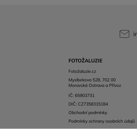
i
FOTOŽALUZIE
Fotožaluzie.cz
Myslbekova 528, 702 00
Moravská Ostrava a Přívoz
IČ: 65903731
DIČ: CZ7358315184
Obchodní podmínky
Podmínky ochrany osobních údajů