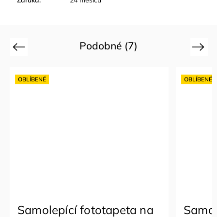
Podobné (7)
Previous
Next
OBLÍBENÉ
OBLÍBENÉ
Samolepící fototapeta na
Samol