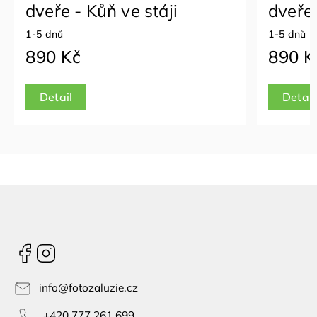
dveře - Kůň ve stáji
dveře 
1-5 dnů
1-5 dnů
890 Kč
890 K
Detail
Detail
Facebook
Instagram
info
@
fotozaluzie.cz
+420 777 261 699