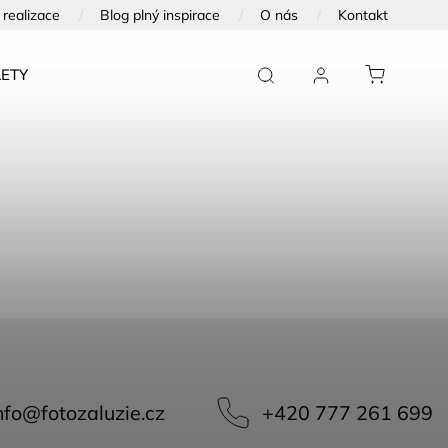
realizace
Blog plný inspirace
O nás
Kontakt
ETY
FOTOTAPETY NA DVEŘE
FOTOOBRAZY
nfo
@
fotozaluzie.cz
+420 777 261 699