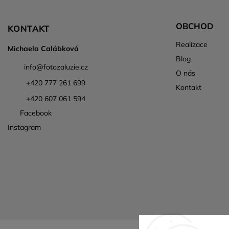
OBCHOD
KONTAKT
Realizace
Michaela Calábková
Blog
info
@
fotozaluzie.cz
O nás
+420 777 261 699
Kontakt
+420 607 061 594
Facebook
Instagram