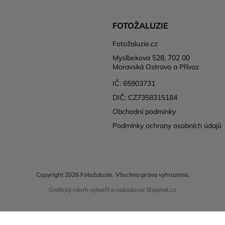
FOTOŽALUZIE
Fotožaluzie.cz
Myslbekova 528, 702 00
Moravská Ostrava a Přívoz
IČ: 65903731
DIČ: CZ7358315184
Obchodní podmínky
Podmínky ochrany osobních údajů
Copyright 2026
Fotožaluzie
. Všechna práva vyhrazena.
Grafický návrh vytvořil a nakódoval
Shoptak.cz