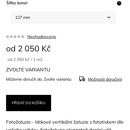
Šířka lamel
?
Neohodnoceno
od
2 050 Kč
od 2 050 Kč / 1 m2
ZVOLTE VARIANTU
Můžeme doručit do:
Zvolte variantu
Možnosti doručení
PŘIDAT DO KOŠÍKU
Fotožaluzie - látkové vertikální žaluzie s fototiskem dle
vašeho výběru. Fotožaluzie elegantně doplní váš