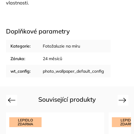
vlastnosti.
Doplňkové parametry
Kategorie
:
Fotožaluzie na míru
Záruka
:
24 měsíců
wt_config
:
photo_wallpaper_default_config
Související produkty
Previous
Next
PIDLO
LEPIDLO
DARMA
ZDARMA