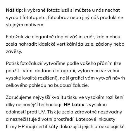
Náš tip:
k vybrané fotožaluzii si můžete u nás nechat
vyrobit fototapetu, fotoobraz nebo jiný náš produkt se
stejným motivem.
Fotožaluzie elegantně doplní váš interiér, kde mohou
zcela nahradit klasické vertikální žaluzie, záclony nebo
závěsy.
Potisk fotožaluzií vytvoříme podle vašeho přáním (lze
použít i vámi dodanou fotografii, vyfocenou ve velmi
vysoké kvalitě rozlišení), naši grafici vám vytvoří návrh
celkového pohledu na budoucí žaluzie.
Zaručujeme nejvyšší kvalitu tisku ve vysokém rozlišení
díky nejnovější technologii
HP Latex
s vysokou
odolností proti UV. Tisk je zcela zdravotně nezávadný
a neznečišťuje životní prostředí. Latexové inkousty
firmy HP mají certifikáty dokazující jejich proekologické