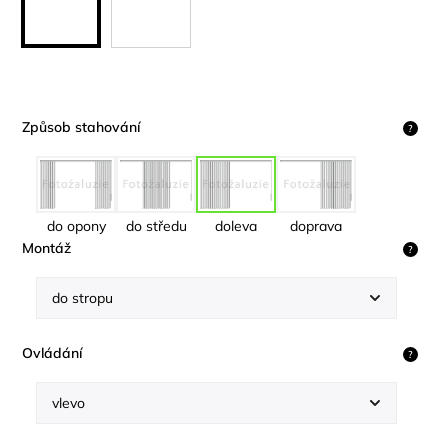
Způsob stahování
?
do opony
do středu
doleva
doprava
Montáž
?
Ovládání
?