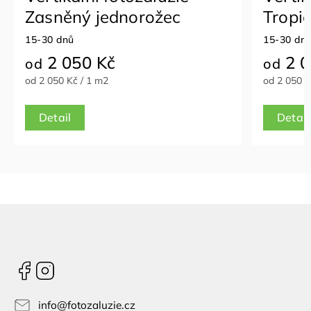
Zasněný jednorožec
Tropic
15-30 dnů
15-30 dnů
2 050 Kč
2 0
od
od
od 2 050 Kč / 1 m2
od 2 050 Kč
Detail
Detail
Facebook
Instagram
info
@
fotozaluzie.cz