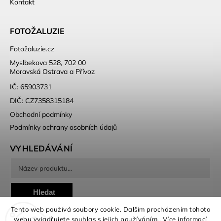
Kontakt
FOTOŽALUZIE
Fotožaluzie.cz
Myslbekova 528, 702 00
Moravská Ostrava a Přívoz
IČ: 65903731
DIČ: CZ7358315184
Obchodní podmínky
Podmínky ochrany osobních údajů
VYHLEDÁVÁNÍ
Hledat
Tento web používá soubory cookie. Dalším procházením tohoto
webu vyjadřujete souhlas s jejich používáním.. Více informací