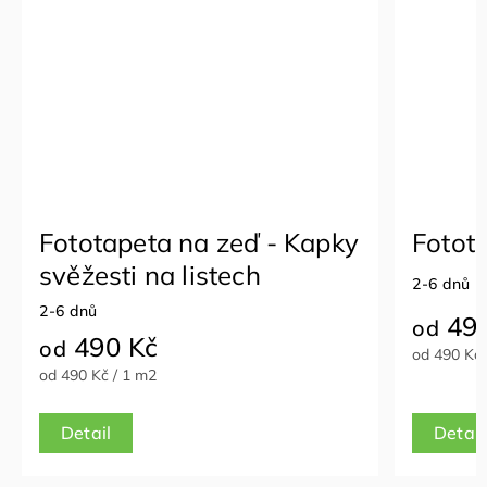
otapeta na zeď - Kapky
Fototapeta n
žesti na listech
2-6 dnů
nů
490 Kč
od
90 Kč
od 490 Kč / 1 m2
0 Kč / 1 m2
tail
Detail