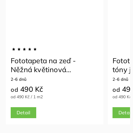
Fototapeta na zeď -
Fotot
Něžná květinová
tóny j
harmonie
2-6 dnů
2-6 dnů
490 Kč
490
od
od
od 490 Kč / 1 m2
od 490 Kč 
Detail
Detail