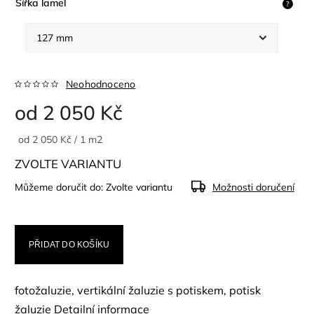
Šířka lamel
?
Neohodnoceno
od
2 050 Kč
od 2 050 Kč / 1 m2
ZVOLTE VARIANTU
Můžeme doručit do:
Zvolte variantu
Možnosti doručení
PŘIDAT DO KOŠÍKU
fotožaluzie, vertikální žaluzie s potiskem, potisk
žaluzie
Detailní informace