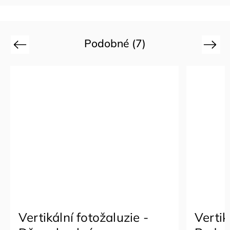
Podobné (7)
Previous
Next
Vertikální fotožaluzie -
Vertik