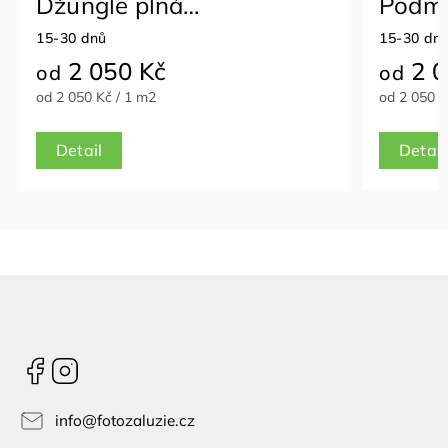
Džungle plná
Podmo
dobrodružství
15-30 dnů
15-30 dn
2 050 Kč
2 0
od
od
od 2 050 Kč / 1 m2
od 2 050 K
Detail
Detail
Facebook
Instagram
info
@
fotozaluzie.cz