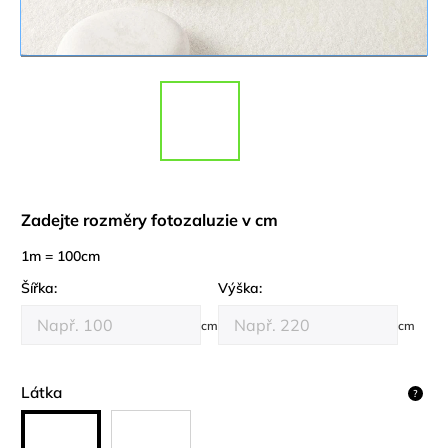
Zadejte rozměry fotozaluzie v cm
1m = 100cm
Šířka:
Výška:
cm
cm
Látka
?