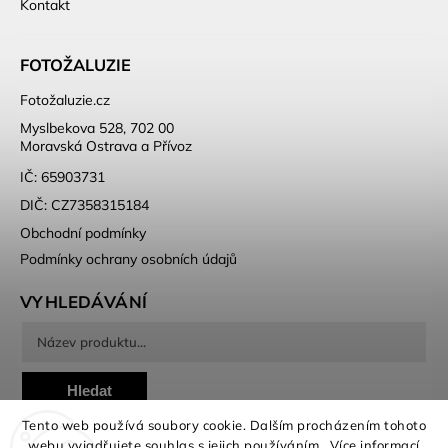
Kontakt
FOTOŽALUZIE
Fotožaluzie.cz
Myslbekova 528, 702 00
Moravská Ostrava a Přívoz
IČ: 65903731
DIČ: CZ7358315184
Obchodní podmínky
Podmínky ochrany osobních údajů
VYHLEDÁVÁNÍ
Hledat
Tento web používá soubory cookie. Dalším procházením tohoto
webu vyjadřujete souhlas s jejich používáním.. Více informací