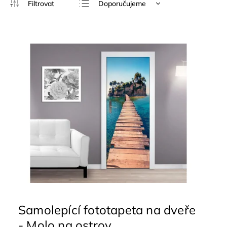
Doporučujeme
Nejlevnější
Nejdražší
Nejprodávanější
Abecedně
Samolepící fototapeta na dveře
- Molo na ostrov