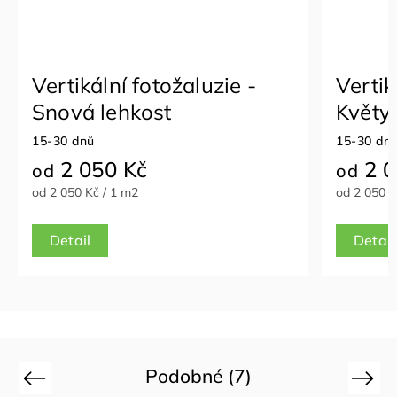
Vertikální fotožaluzie -
Vertik
Snová lehkost
Květy 
15-30 dnů
15-30 dn
2 050 Kč
2 0
od
od
od 2 050 Kč / 1 m2
od 2 050 K
Detail
Detail
Podobné (7)
Previous
Next