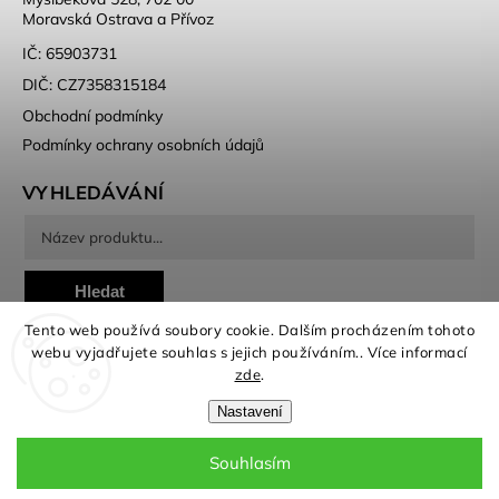
Moravská Ostrava a Přívoz
IČ: 65903731
DIČ: CZ7358315184
Obchodní podmínky
Podmínky ochrany osobních údajů
VYHLEDÁVÁNÍ
Hledat
Tento web používá soubory cookie. Dalším procházením tohoto
webu vyjadřujete souhlas s jejich používáním.. Více informací
zde
.
Nastavení
Copyright 2026
Fotožaluzie
. Všechna práva vyhrazena.
Souhlasím
Grafický návrh vytvořil a nakódoval
Shoptak.cz