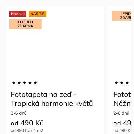
Novinka
NÁŠ TIP
LEPIDL
ZDARM
LEPIDLO
ZDARMA
Fototapeta na zeď -
Fotot
Tropická harmonie květů
Něžná
2-6 dnů
2-6 dnů
490 Kč
490
od
od
od 490 Kč / 1 m2
od 490 Kč 