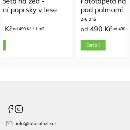
Fototapeta na zeď- Ráj
Fotota
pod palmami
zelené
2-6 dnů
2-6 dnů
490 Kč
490
od
od
od 490 Kč / 1 m2
Detail
Detail
Facebook
Instagram
info
@
fotozaluzie.cz