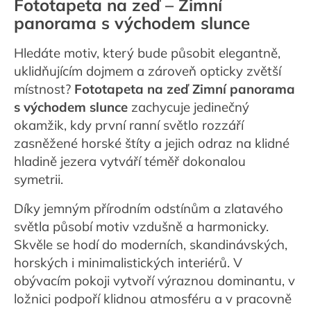
Fototapeta na zeď –
Zimní
panorama s východem slunce
Hledáte motiv, který bude působit elegantně,
uklidňujícím dojmem a zároveň opticky zvětší
místnost?
Fototapeta na zeď Zimní panorama
s východem slunce
zachycuje jedinečný
okamžik, kdy první ranní světlo rozzáří
zasněžené horské štíty a jejich odraz na klidné
hladině jezera vytváří téměř dokonalou
symetrii.
Díky jemným přírodním odstínům a zlatavého
světla působí motiv vzdušně a harmonicky.
Skvěle se hodí do moderních, skandinávských,
horských i minimalistických interiérů. V
obývacím pokoji vytvoří výraznou dominantu, v
ložnici podpoří klidnou atmosféru a v pracovně