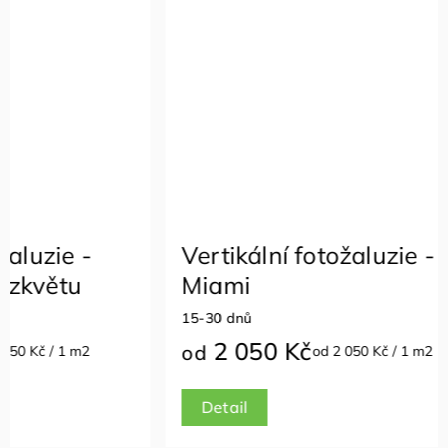
Vertikální fotožaluzie -
Vertik
Miami
Zvířá
15-30 dnů
15-30 dn
2 050 Kč
2 0
od
od
od 2 050 Kč / 1 m2
Detail
Detail