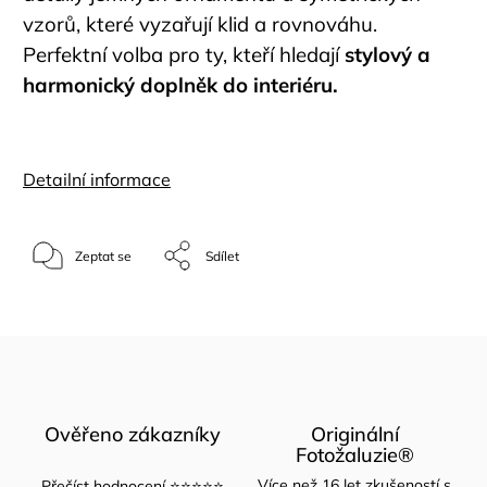
vzorů, které vyzařují klid a rovnováhu.
Perfektní volba pro ty, kteří hledají
stylový a
harmonický doplněk do interiéru.
Detailní informace
Zeptat se
Sdílet
Ověřeno zákazníky
Originální
Fotožaluzie®
Více než 16 let zkušeností s
Přečíst hodnocení ⭐⭐⭐⭐⭐