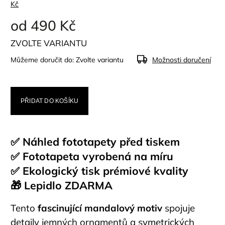
Kč
od
490 Kč
ZVOLTE VARIANTU
Můžeme doručit do:
Zvolte variantu
Možnosti doručení
PŘIDAT DO KOŠÍKU
✅ Náhled fototapety před tiskem
✅ Fototapeta vyrobená na míru
✅ Ekologický tisk prémiové kvality
🎁 Lepidlo ZDARMA
Tento
fascinující mandalový motiv
spojuje
detaily jemných ornamentů a symetrických