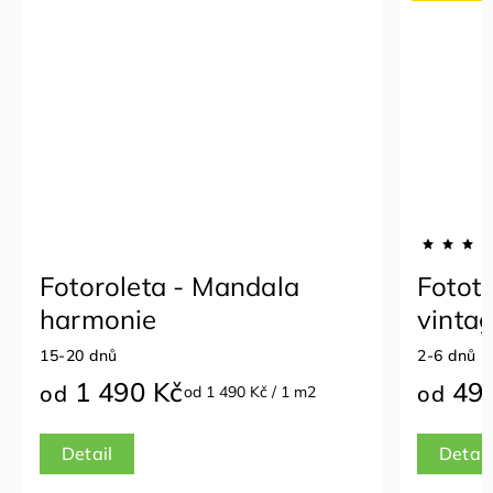
ZDARM
Fototapeta na zeď - Jemná
Fotot
vintage mandala
Vrstv
2-6 dnů
2-6 dnů
490 Kč
490
od
od
od 490 Kč / 1 m2
Detail
Detail