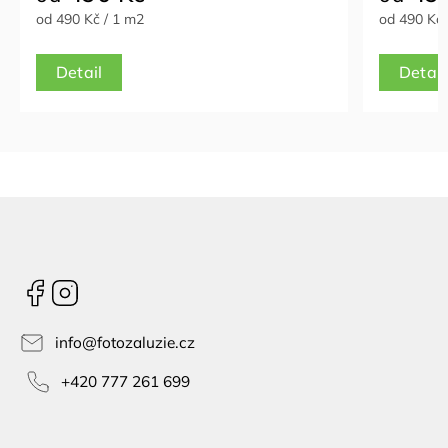
od 490 Kč / 1 m2
od 490 Kč 
Detail
Detail
Facebook
Instagram
info
@
fotozaluzie.cz
+420 777 261 699