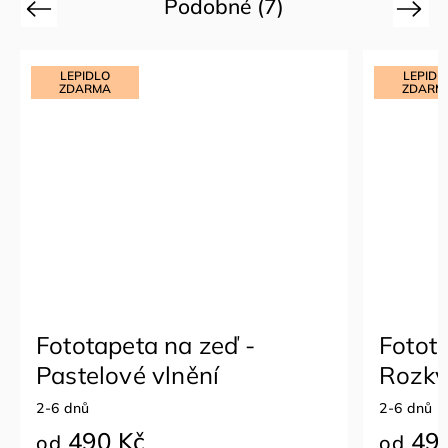
Podobné (7)
Previous
Next
LEPIDLO
LEPIDL
ZDARMA
ZDARM
Fototapeta na zeď -
Fotot
Pastelové vlnění
Rozkvé
2-6 dnů
2-6 dnů
490 Kč
490
od
od