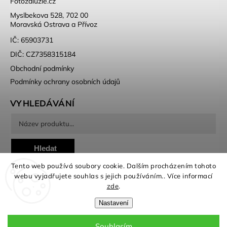
Fotožaluzie.cz
Myslbekova 528, 702 00
Moravská Ostrava a Přívoz
IČ: 65903731
DIČ: CZ7358315184
Obchodní podmínky
Podmínky ochrany osobních údajů
VYHLEDÁVÁNÍ
Hledat
Tento web používá soubory cookie. Dalším procházením tohoto
webu vyjadřujete souhlas s jejich používáním.. Více informací
zde
.
Nastavení
Copyright 2026
Fotožaluzie
. Všechna práva vyhrazena.
Souhlasím