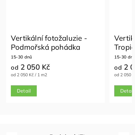
Vertikální fotožaluzie -
Vertik
Podmořská pohádka
Tropic
15-30 dnů
15-30 dn
2 050 Kč
2 0
od
od
od 2 050 Kč / 1 m2
od 2 050 K
Detail
Detail