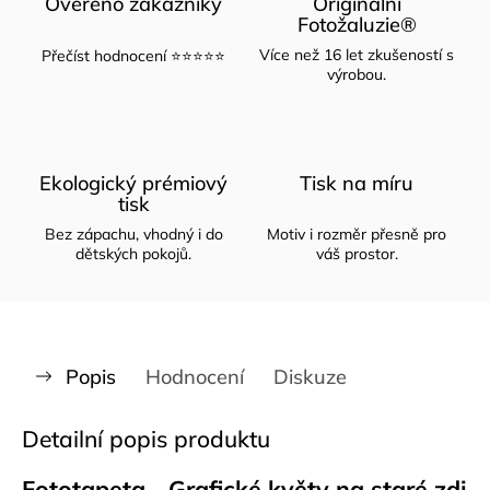
Ověřeno zákazníky
Originální
Fotožaluzie®
Více než 16 let zkušeností s
Přečíst hodnocení ⭐⭐⭐⭐⭐
výrobou.
Ekologický prémiový
Tisk na míru
tisk
Bez zápachu, vhodný i do
Motiv i rozměr přesně pro
dětských pokojů.
váš prostor.
Popis
Hodnocení
Diskuze
Detailní popis produktu
Fototapeta - Grafické květy na staré zdi