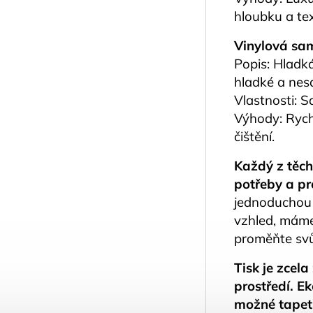
hloubku a te
Vinylová sam
Popis: Hladká
hladké a nes
Vlastnosti: 
Výhody: Rych
čištění.
Každý z těch
potřeby a pr
jednoduchou 
vzhled, máme 
proměňte svůj
Tisk je zcel
prostředí. E
možné tapetu