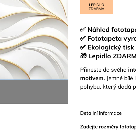
LEPIDLO
ZDARMA
✅ Náhled fototap
✅ Fototapeta vyr
✅ Ekologický tisk
🎁 Lepidlo ZDAR
Přineste do svého
in
motivem.
Jemné bílé 
pohybu, který dodá p
Detailní informace
Zadejte rozměry fotota