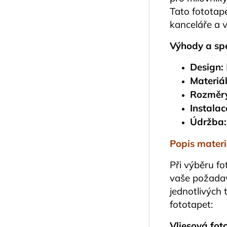
Tato fototap
kanceláře a v
Výhody a spe
Design:
Materiál
Rozměr
Instalac
Údržba:
Popis materi
Při výběru fo
vaše požadav
jednotlivých 
fototapet:
Vliesová fot