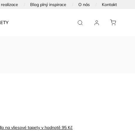
realizace
Blog plný inspirace
O nás
Kontakt
ETY
FOTOTAPETY NA DVEŘE
FOTOOBRAZY
lo na vliesové tapety
v hodnotě 95 Kč