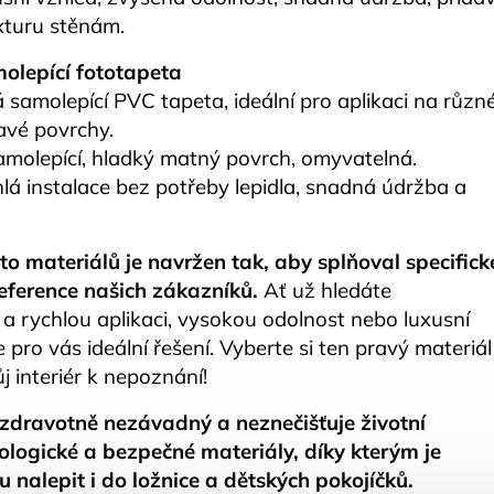
xturu stěnám.
olepící fototapeta
 samolepící PVC tapeta, ideální pro aplikaci na různ
avé povrchy.
Samolepící, hladký matný povrch, omyvatelná.
lá instalace bez potřeby lepidla, snadná údržba a
to materiálů je navržen tak, aby splňoval specifick
eference našich zákazníků.
Ať už hledáte
a rychlou aplikaci, vysokou odolnost nebo luxusní
pro vás ideální řešení. Vyberte si ten pravý materiál
 interiér k nepoznání!
a zdravotně nezávadný a neznečišťuje životní
kologické a bezpečné materiály, díky kterým je
 nalepit i do ložnice a dětských pokojíčků.