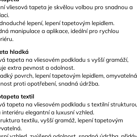
ní vliesová tapeta je skvělou volbou pro snadnou a
aci.
ednoduché lepení, lepení tapetovým lepidlem.
ná manipulace a aplikace, ideální pro rychlou
riéru.
eta hladká
ová tapeta na vliesovém podkladu s vyšší gramáží,
uje extra pevnost a odolnost.
ladký povrch, lepení tapetovým lepidlem, omyvatelná
nost proti opotřebení, snadná údržba.
tapeta textil
vá tapeta na vliesovém podkladu s textilní strukturou
interiéru elegantní a luxusní vzhled.
truktura textilu, vyšší gramáž, lepení tapetovým
yvatelná.
sní vzhled, zvýšená odolnost, snadná údržba, přidá