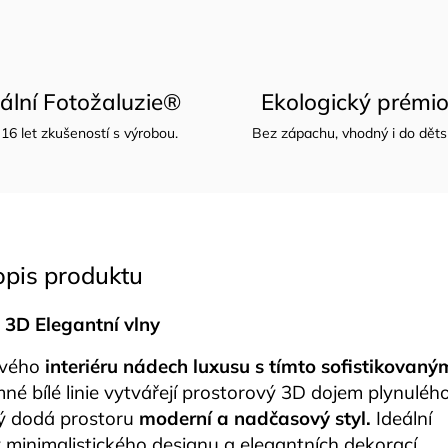
nální Fotožaluzie®
Ekologický prémio
16 let zkušeností s výrobou.
Bez zápachu, vhodný i do děts
opis produktu
 3D Elegantní vlny
svého
interiéru nádech luxusu s tímto sofistikovaný
né bílé linie vytvářejí prostorový 3D dojem plynuléh
ý dodá prostoru
moderní a nadčasový styl.
Ideální
 minimalistického designu a elegantních dekorací.