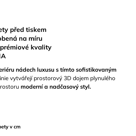
ety před tiskem
obená na míru
 prémiové kvality
MA
teriéru nádech luxusu s tímto sofistikovaným
linie vytvářejí prostorový 3D dojem plynulého
rostoru
moderní a nadčasový styl.
pety v cm