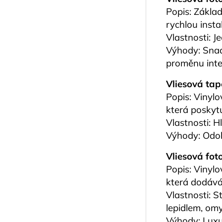
Popis: Základ
rychlou instal
Vlastnosti: J
Výhody: Snad
proměnu inte
Vliesová tap
Popis: Vinyl
která poskyt
Vlastnosti: H
Výhody: Odol
Vliesová foto
Popis: Vinylo
která dodává 
Vlastnosti: S
lepidlem, om
Výhody: Luxu