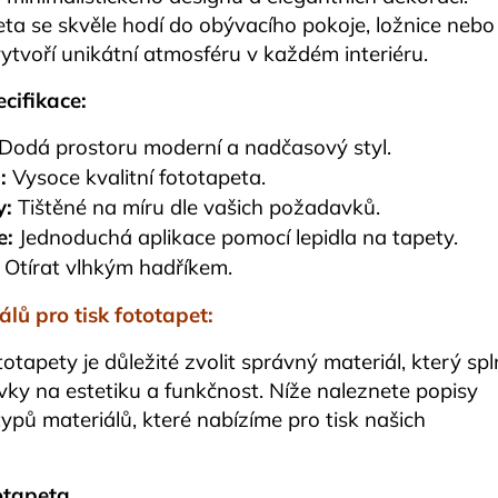
eta se skvěle hodí do obývacího pokoje, ložnice nebo
ytvoří unikátní atmosféru v každém interiéru.
cifikace:
Dodá prostoru moderní a nadčasový styl.
:
Vysoce kvalitní fototapeta.
y:
Tištěné na míru dle vašich požadavků.
e:
Jednoduchá aplikace pomocí lepidla na tapety.
Otírat vlhkým hadříkem.
álů pro tisk fototapet:
totapety je důležité zvolit správný materiál, který spl
ky na estetiku a funkčnost. Níže naleznete popisy
typů materiálů, které nabízíme pro tisk našich
otapeta