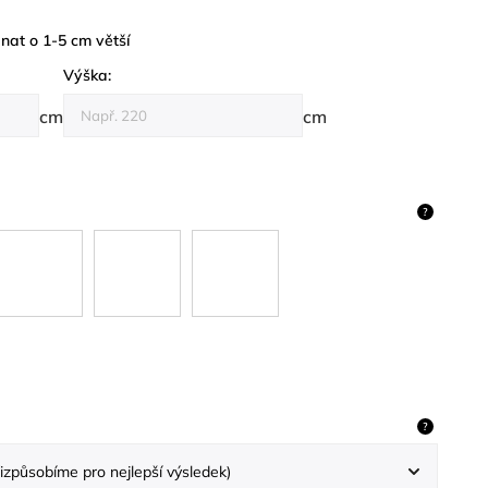
at o 1-5 cm větší
Výška:
cm
cm
?
?