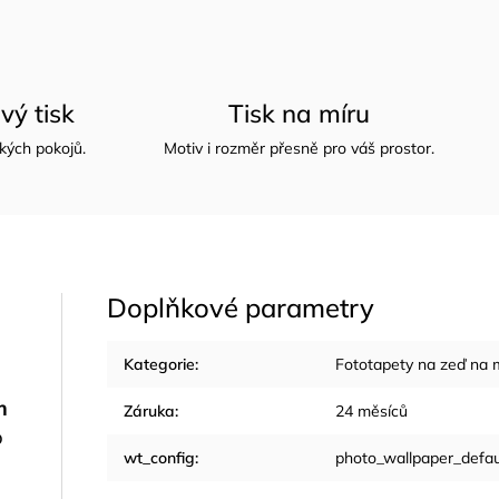
vý tisk
Tisk na míru
kých pokojů.
Motiv i rozměr přesně pro váš prostor.
Doplňkové parametry
Kategorie
:
Fototapety na zeď na 
m
Záruka
:
24 měsíců
o
wt_config
:
photo_wallpaper_defau