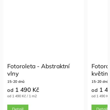
Fotoroleta - Jemné
Fotoro
květinové linie
květi
15-20 dnů
15-20 dn
1 490 Kč
1 4
od
od
od 1 490 Kč / 1 m2
od 1 490 K
Detail
Detail