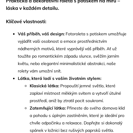
Praktická a dekorativní roleta s potiskem na míru –
láska v každém detailu.
Klíčové vlastnosti:
Váš příběh, váš design:
Fotoroleta s potiskem umožňuje
vyjádřit vaši osobnost a emoce prostřednictvím
nádherných motivů, které vyprávějí váš příběh. Ať už
toužíte po romantickém západu slunce, svěžím jarním
květu, nebo elegantní minimalistické abstrakci, naše
rolety vám umožní snít.
Látka, která ladí s vaším životním stylem:
Klasická látka:
Propouští jemné světlo, které
zaplaví místnost měkkým svitem a vytvoří útulné
prostředí, aniž by ztratil pocit soukromí.
Zatemňující látka:
Přineste do svého domova klid
a pohodu s úplným zastíněním, které je ideální pro
chvíle odpočinku a relaxace. Dopřejte si dokonalý
spánek v ložnici bez rušivých paprsků světla.