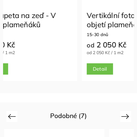
 V
Vertikální fotožaluzie - V
objetí plameňáků
15-30 dnů
2 050 Kč
od
od 2 050 Kč / 1 m2
Detail
Podobné (7)
Previous
Next