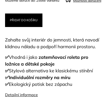
Můžeme doručit do:
Zvolte variantu
Možnosti doručení
PŘIDAT DO KOŠÍKU
Zahalte svůj interiér do jemnosti, která navodí
klidnou náladu a podpoří harmonii prostoru.
✅
Vhodná i jako
zatemňovací roleta pro
ložnice a dětské pokoje
✅
Stylová alternativa ke klasickému stínění
✅Individuální rozměry na míru
✅
Ekologický potisk bez zápachu
Detailní informace