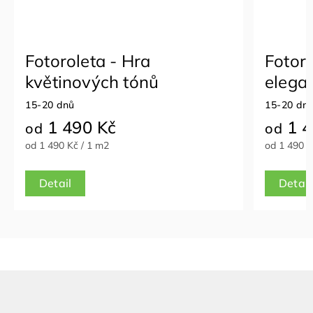
Fotoroleta - Hra
Fotoro
květinových tónů
elega
tónec
15-20 dnů
15-20 dn
1 490 Kč
1 4
od
od
od 1 490 Kč / 1 m2
od 1 490 K
Detail
Detail