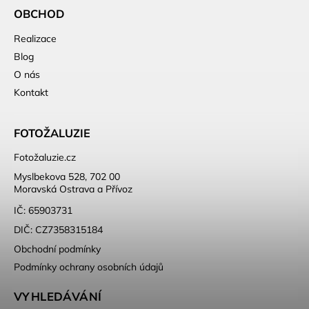
OBCHOD
Realizace
Blog
O nás
Kontakt
FOTOŽALUZIE
Fotožaluzie.cz
Myslbekova 528, 702 00
Moravská Ostrava a Přívoz
IČ: 65903731
DIČ: CZ7358315184
Obchodní podmínky
Podmínky ochrany osobních údajů
VYHLEDÁVÁNÍ