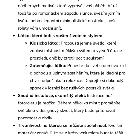
nádherných motivů, které vyprávějí váš příběh. Ať už
toužíte po romantickém západu slunce, svěžím jarním
květu, nebo elegantní minimalistické abstrakci, naše
rolety vám umožní snít.
Látka, která ladí s vaším životním stylem:
Klasická látka:
Propouští jemné světlo, které
zaplaví místnost měkkým svitem a vytvoří útulné
prostředí, aniž by ztratil pocit soukromí.
Zatemňující látka:
Přineste do svého domova klid
a pohodu s úplným zastíněním, které je ideální pro
chvíle odpočinku a relaxace. Dopřejte si dokonalý
spánek v ložnici bez rušivých paprsků světla.
Snadná instalace, okamžitý efekt:
Instalace naší
fotoroletu je hračka. Během několika minut proměníte
své okno v designový skvost, který bude přitahovat
pozornost a obdiv.
Trvanlivost, na kterou se můžete spolehnout:
Kvalitní
materiály zaručují, že se z krásy vaší rolety budete těšit