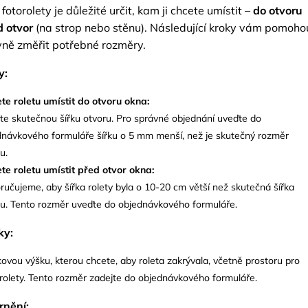
fotorolety je důležité určit, kam ji chcete umístit –
do otvoru
d otvor
(na strop nebo stěnu). Následující kroky vám pomoho
ně změřit potřebné rozměry.
y:
te roletu umístit do otvoru okna:
te skutečnou šířku otvoru. Pro správné objednání uveďte do
dnávkového formuláře šířku o 5 mm menší, než je skutečný rozměr
u.
te roletu umístit před otvor okna:
učujeme, aby šířka rolety byla o 10-20 cm větší než skutečná šířka
ru. Tento rozměr uveďte do objednávkového formuláře.
ky:
ovou výšku, kterou chcete, aby roleta zakrývala, včetně prostoru pro
l rolety. Tento rozměr zadejte do objednávkového formuláře.
rnění: