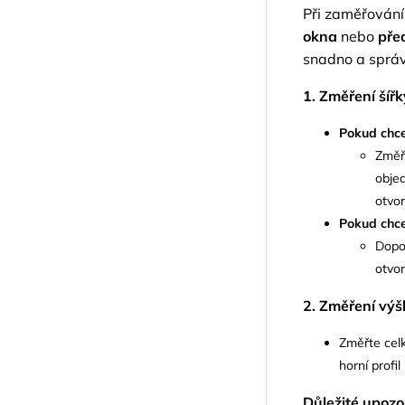
Při zaměřování 
okna
nebo
pře
snadno a správ
1. Změření šířk
Pokud chce
Změř
obje
otvor
Pokud chce
Dopor
otvo
2. Změření výš
Změřte celk
horní profi
Důležité upozo