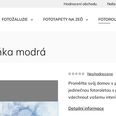
Hodnocení obchodu
Naše 
FOTOŽALUZIE
FOTOTAPETY NA ZEĎ
FOTOROL
oňka modrá
Neohodnoceno
Proměňte svůj domov v pr
jedinečnou fotoroletou s p
vdechnout vašemu interié
Detailní informace