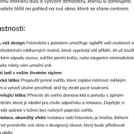
u interiéru duši a vytvořit atmosféru, kterou si zamilujete.
udete těšit na pohled na své okno, které se stane centrem
astnosti:
, váš design:
Fotoroleta s potiskem umožňuje vyjádřit vaši osobnost a
řednictvím nádherných motivů, které vyprávějí váš příběh. Ať už touží
kém západu slunce, svěžím jarním květu, nebo elegantní minimalistick
naše rolety vám umožní snít.
rá ladí s vaším životním stylem:
cká látka:
Propouští jemné světlo, které zaplaví místnost měkkým
m a vytvoří útulné prostředí, aniž by ztratil pocit soukromí.
mňující látka:
Přineste do svého domova klid a pohodu s úplným
něním, které je ideální pro chvíle odpočinku a relaxace. Dopřejte si
alý spánek v ložnici bez rušivých paprsků světla.
talace, okamžitý efekt:
Instalace naší fotoroletu je hračka. Během
nut proměníte své okno v designový skvost, který bude přitahovat
 obdiv.