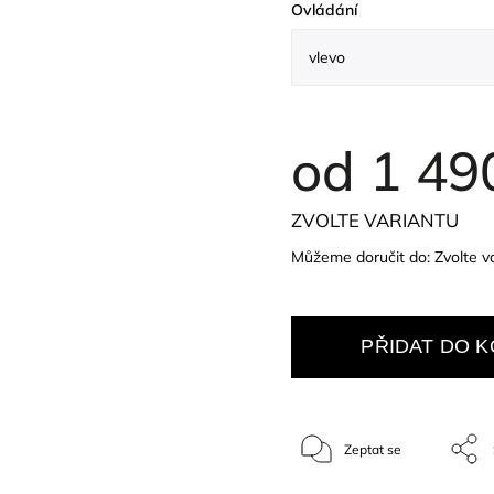
Ovládání
od
1 49
ZVOLTE VARIANTU
Můžeme doručit do:
Zvolte v
PŘIDAT DO K
Zeptat se