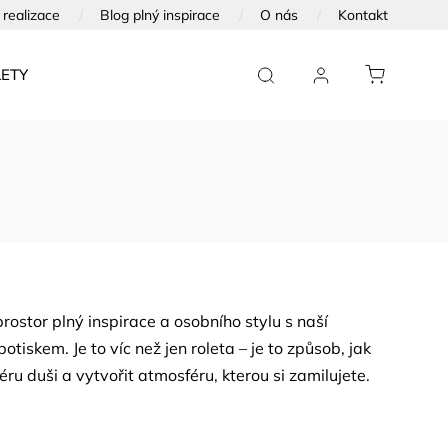
realizace
Blog plný inspirace
O nás
Kontakt
ETY
FOTOTAPETY NA DVEŘE
FOTOOBRAZY
ostor plný inspirace a osobního stylu s naší
otiskem. Je to víc než jen roleta – je to způsob, jak
ru duši a vytvořit atmosféru, kterou si zamilujete.