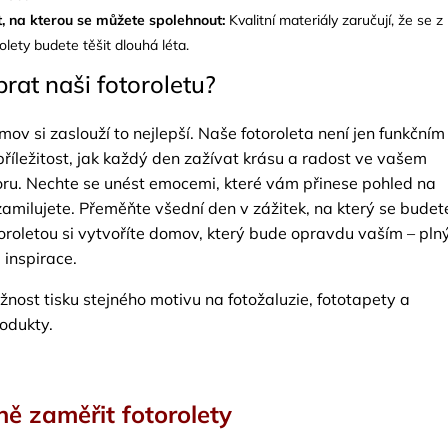
t, na kterou se můžete spolehnout:
Kvalitní materiály zaručují, že se z
rolety budete těšit dlouhá léta.
brat naši fotoroletu?
ov si zaslouží to nejlepší. Naše fotoroleta není jen funkčním
příležitost, jak každý den zažívat krásu a radost ve vašem
oru. Nechte se unést emocemi, které vám přinese pohled na
 zamilujete. Přeměňte všední den v zážitek, na který se budet
otoroletou si vytvoříte domov, který bude opravdu vaším – pln
 inspirace.
žnost tisku stejného motivu na fotožaluzie, fototapety a
rodukty.
ně zaměřit fotorolety