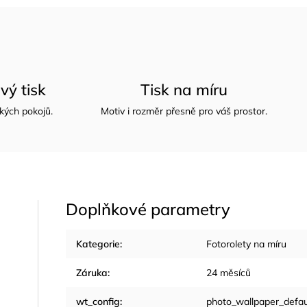
vý tisk
Tisk na míru
kých pokojů.
Motiv i rozměr přesně pro váš prostor.
Doplňkové parametry
Kategorie
:
Fotorolety na míru
Záruka
:
24 měsíců
wt_config
:
photo_wallpaper_defau