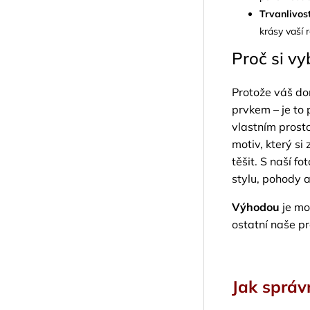
Trvanlivos
krásy vaší 
Proč si vy
Protože váš dom
prvkem – je to 
vlastním prost
motiv, který si
těšit. S naší f
stylu, pohody a
Výhodou
je mo
ostatní naše p
Jak správ