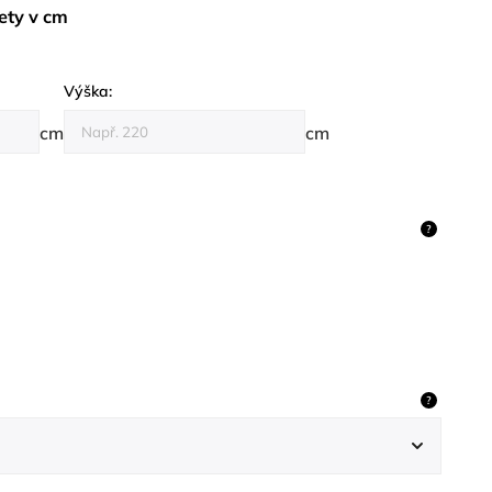
ety v cm
Výška:
cm
cm
?
?