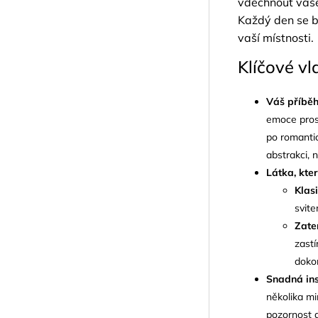
vdechnout vašem
Každý den se b
vaší místnosti.
Klíčové vl
Váš příběh
emoce prost
po romantic
abstrakci, 
Látka, kte
Klasi
svite
Zate
zastí
dokon
Snadná ins
několika mi
pozornost a