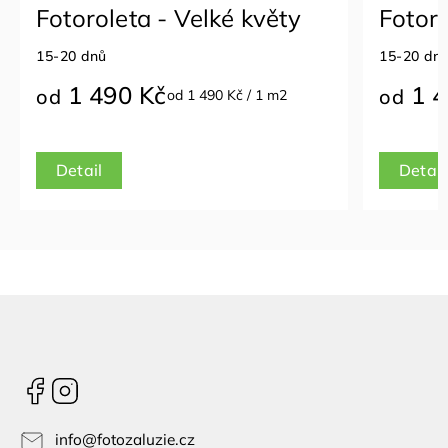
Fotoroleta - Velké květy
Fotoro
15-20 dnů
15-20 dn
1 490 Kč
1 4
od
od
od 1 490 Kč / 1 m2
Detail
Detail
Facebook
Instagram
info
@
fotozaluzie.cz