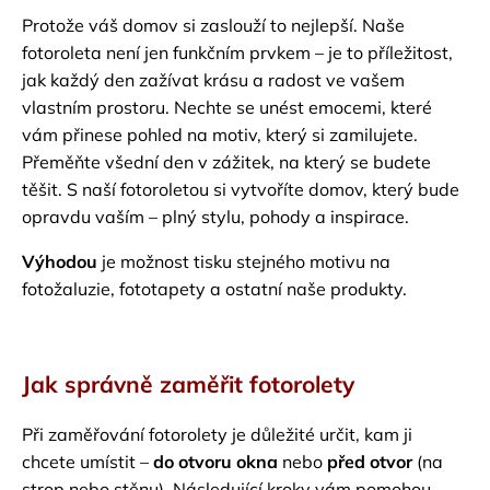
Protože váš domov si zaslouží to nejlepší. Naše
fotoroleta není jen funkčním prvkem – je to příležitost,
jak každý den zažívat krásu a radost ve vašem
vlastním prostoru. Nechte se unést emocemi, které
vám přinese pohled na motiv, který si zamilujete.
Přeměňte všední den v zážitek, na který se budete
těšit. S naší fotoroletou si vytvoříte domov, který bude
opravdu vaším – plný stylu, pohody a inspirace.
Výhodou
je možnost tisku stejného motivu na
fotožaluzie, fototapety a ostatní naše produkty.
Jak správně zaměřit fotorolety
Při zaměřování fotorolety je důležité určit, kam ji
chcete umístit –
do otvoru okna
nebo
před otvor
(na
strop nebo stěnu). Následující kroky vám pomohou