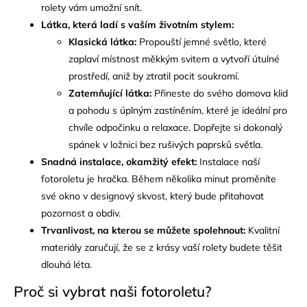
rolety vám umožní snít.
Látka, která ladí s vaším životním stylem:
Klasická látka:
Propouští jemné světlo, které
zaplaví místnost měkkým svitem a vytvoří útulné
prostředí, aniž by ztratil pocit soukromí.
Zatemňující látka:
Přineste do svého domova klid
a pohodu s úplným zastíněním, které je ideální pro
chvíle odpočinku a relaxace. Dopřejte si dokonalý
spánek v ložnici bez rušivých paprsků světla.
Snadná instalace, okamžitý efekt:
Instalace naší
fotoroletu je hračka. Během několika minut proměníte
své okno v designový skvost, který bude přitahovat
pozornost a obdiv.
Trvanlivost, na kterou se můžete spolehnout:
Kvalitní
materiály zaručují, že se z krásy vaší rolety budete těšit
dlouhá léta.
Proč si vybrat naši fotoroletu?