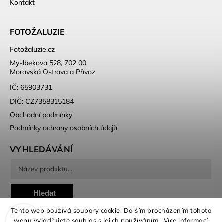
Kontakt
FOTOŽALUZIE
Fotožaluzie.cz
Myslbekova 528, 702 00
Moravská Ostrava a Přívoz
IČ: 65903731
DIČ: CZ7358315184
Obchodní podmínky
Podmínky ochrany osobních údajů
VYHLEDÁVÁNÍ
Hledat
Tento web používá soubory cookie. Dalším procházením tohoto
webu vyjadřujete souhlas s jejich používáním.. Více informací