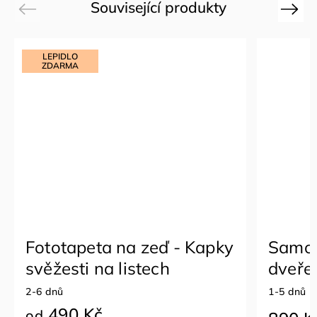
Související produkty
Previous
Next
LEPIDLO
ZDARMA
Fototapeta na zeď - Kapky
Samol
svěžesti na listech
dveře 
listec
2-6 dnů
1-5 dnů
490 Kč
od