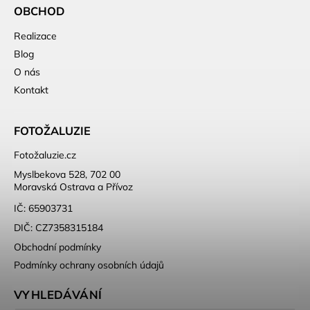
OBCHOD
Realizace
Blog
O nás
Kontakt
FOTOŽALUZIE
Fotožaluzie.cz
Myslbekova 528, 702 00
Moravská Ostrava a Přívoz
IČ: 65903731
DIČ: CZ7358315184
Obchodní podmínky
Podmínky ochrany osobních údajů
VYHLEDÁVÁNÍ