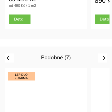
890 K
od 490 Kč / 1 m2
Detail
Detail
Podobné (7)
Previous
Next
LEPIDLO
ZDARMA