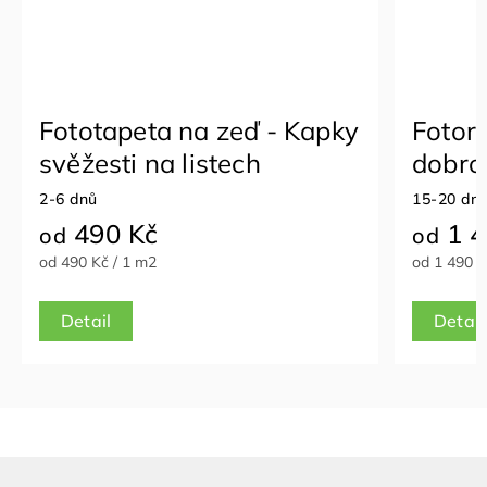
Fototapeta na zeď - Kapky
Fotor
svěžesti na listech
dobro
2-6 dnů
15-20 dn
490 Kč
1 4
od
od
od 490 Kč / 1 m2
od 1 490 K
Detail
Detail