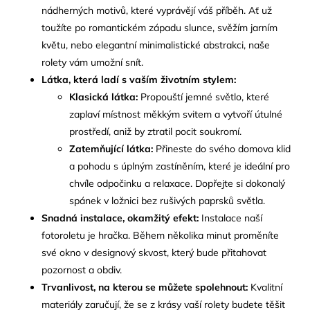
nádherných motivů, které vyprávějí váš příběh. Ať už
toužíte po romantickém západu slunce, svěžím jarním
květu, nebo elegantní minimalistické abstrakci, naše
rolety vám umožní snít.
Látka, která ladí s vaším životním stylem:
Klasická látka:
Propouští jemné světlo, které
zaplaví místnost měkkým svitem a vytvoří útulné
prostředí, aniž by ztratil pocit soukromí.
Zatemňující látka:
Přineste do svého domova klid
a pohodu s úplným zastíněním, které je ideální pro
chvíle odpočinku a relaxace. Dopřejte si dokonalý
spánek v ložnici bez rušivých paprsků světla.
Snadná instalace, okamžitý efekt:
Instalace naší
fotoroletu je hračka. Během několika minut proměníte
své okno v designový skvost, který bude přitahovat
pozornost a obdiv.
Trvanlivost, na kterou se můžete spolehnout:
Kvalitní
materiály zaručují, že se z krásy vaší rolety budete těšit