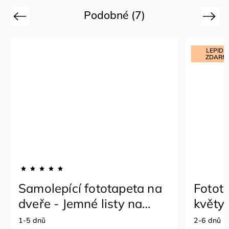
Podobné (7)
Previous
Next
LEPIDLO
ZDARMA
í fototapeta na
Fototapeta na zeď -
mné listy na
květy
pozadí
2-6 dnů