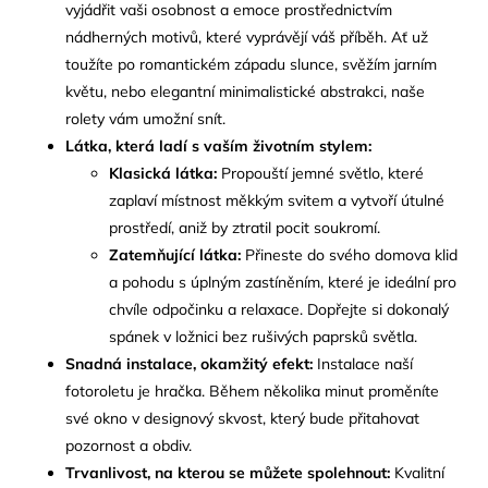
vyjádřit vaši osobnost a emoce prostřednictvím
nádherných motivů, které vyprávějí váš příběh. Ať už
toužíte po romantickém západu slunce, svěžím jarním
květu, nebo elegantní minimalistické abstrakci, naše
rolety vám umožní snít.
Látka, která ladí s vaším životním stylem:
Klasická látka:
Propouští jemné světlo, které
zaplaví místnost měkkým svitem a vytvoří útulné
prostředí, aniž by ztratil pocit soukromí.
Zatemňující látka:
Přineste do svého domova klid
a pohodu s úplným zastíněním, které je ideální pro
chvíle odpočinku a relaxace. Dopřejte si dokonalý
spánek v ložnici bez rušivých paprsků světla.
Snadná instalace, okamžitý efekt:
Instalace naší
fotoroletu je hračka. Během několika minut proměníte
své okno v designový skvost, který bude přitahovat
pozornost a obdiv.
Trvanlivost, na kterou se můžete spolehnout:
Kvalitní